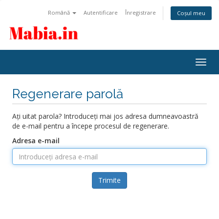
Română
Autentificare
Înregistrare
Coșul meu
Navi
Togg
Regenerare parolă
Ați uitat parola? Introduceți mai jos adresa dumneavoastră
de e-mail pentru a începe procesul de regenerare.
Adresa e-mail
Trimite