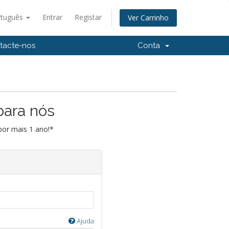
rtuguês
Entrar
Registar
Ver Carrinho
tacte-nos
Conta
para nós
por mais 1 ano!*
Ajuda